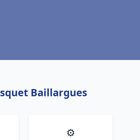
isquet Baillargues
⚙️