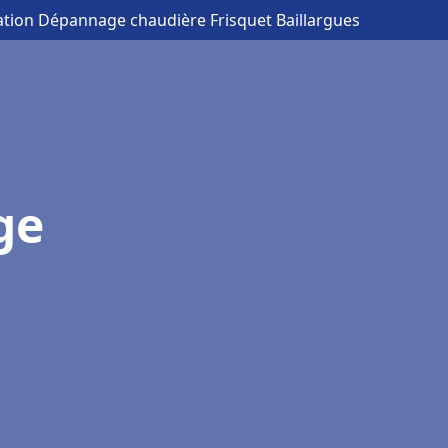
lation Dépannage chaudière Frisquet Baillargues
ge