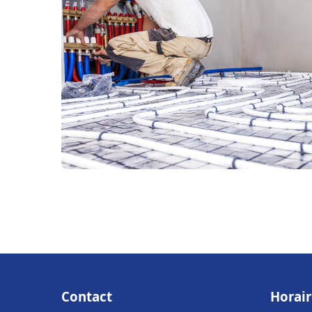
Contact
Horair