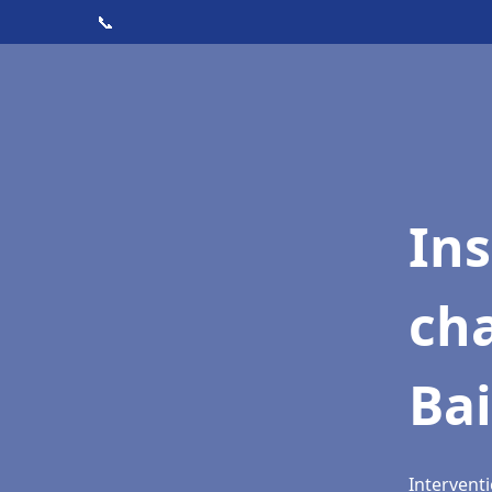
📞
In
cha
Bai
Interventi