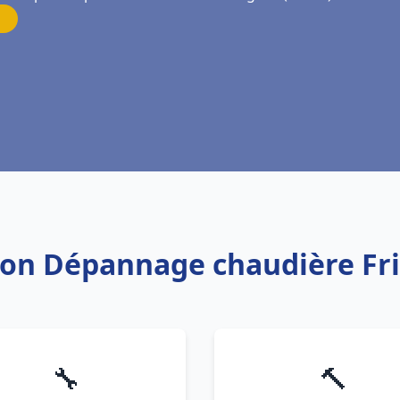
tion Dépannage chaudière Fr
🔧
🔨