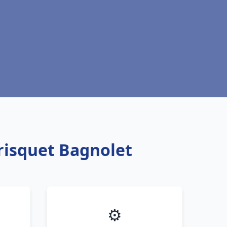
risquet Bagnolet
⚙️