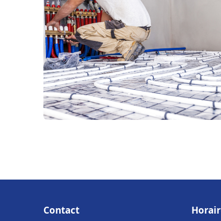
Contact
Horair