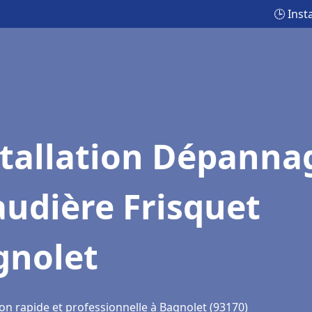
🕒 Inst
stallation Dépanna
udière Frisquet
gnolet
on rapide et professionnelle à Bagnolet (93170)