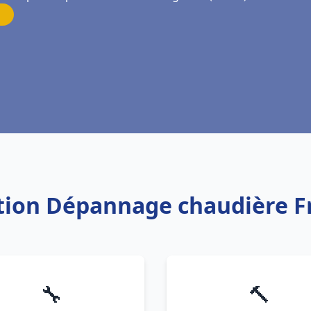
lation Dépannage chaudière F
🔧
🔨