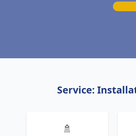
Service: Instal
🚿