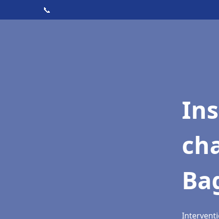
📞
In
cha
Ba
Interventi