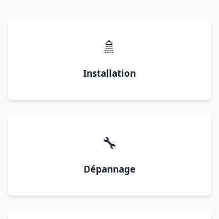
🚿
Installation
🔧
Dépannage