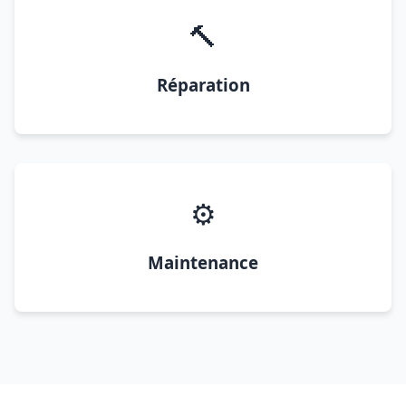
🔨
Réparation
⚙️
Maintenance