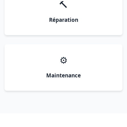
🔨
Réparation
⚙️
Maintenance