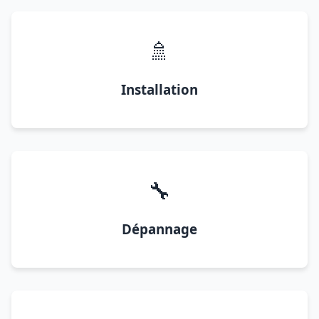
🚿
Installation
🔧
Dépannage