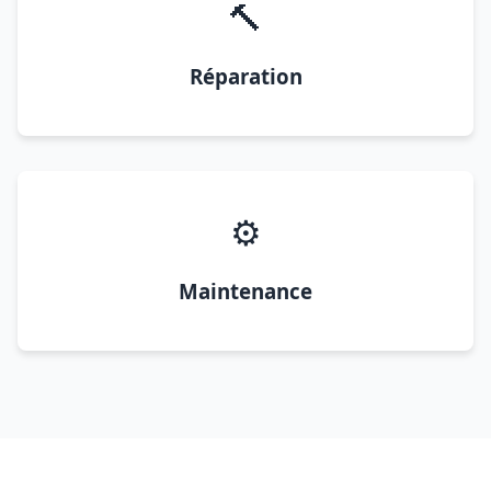
🔨
Réparation
⚙️
Maintenance