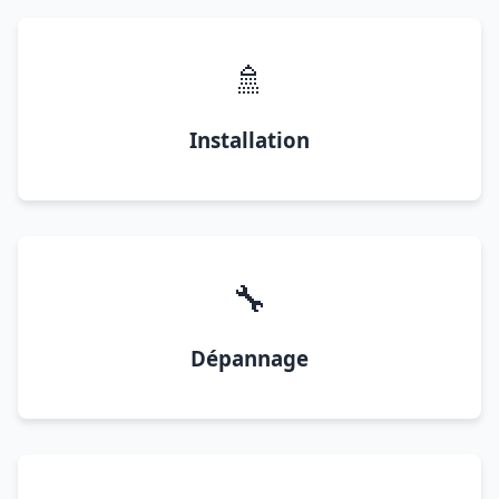
🚿
Installation
🔧
Dépannage