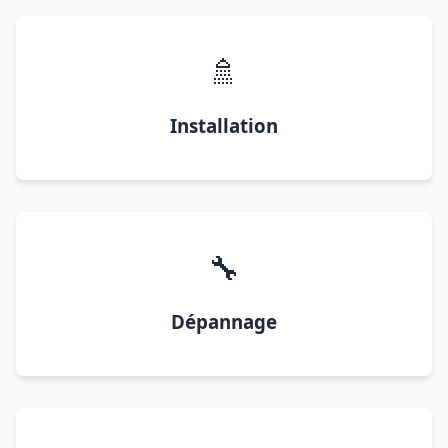
🚿
Installation
🔧
Dépannage