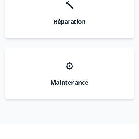
🔨
Réparation
⚙️
Maintenance