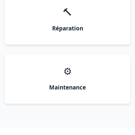
🔨
Réparation
⚙️
Maintenance