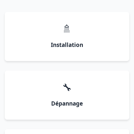
🚿
Installation
🔧
Dépannage