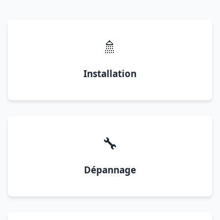
🚿
Installation
🔧
Dépannage