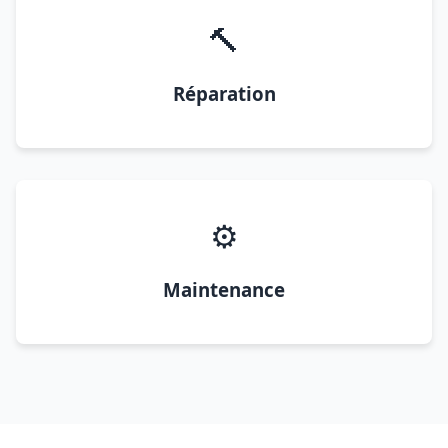
🔨
Réparation
⚙️
Maintenance