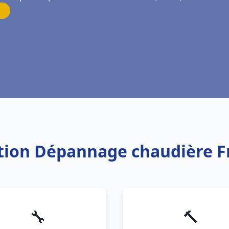
lation Dépannage chaudière 
🔧
🔨