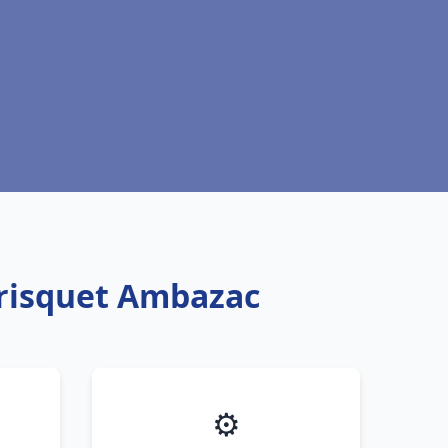
Frisquet Ambazac
⚙️