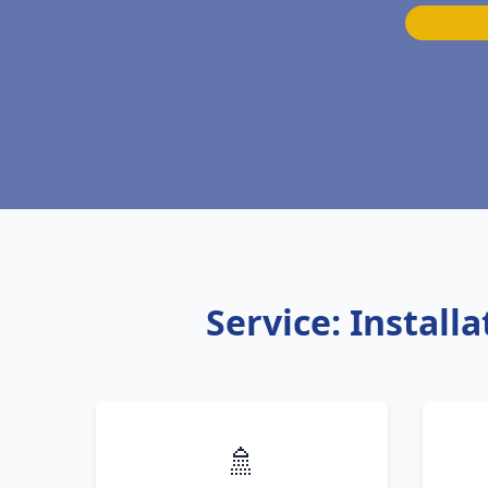
Service: Instal
🚿