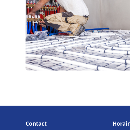
Contact
Horair