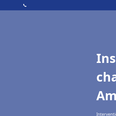
📞
In
cha
Am
Intervent