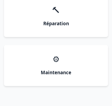
🔨
Réparation
⚙️
Maintenance