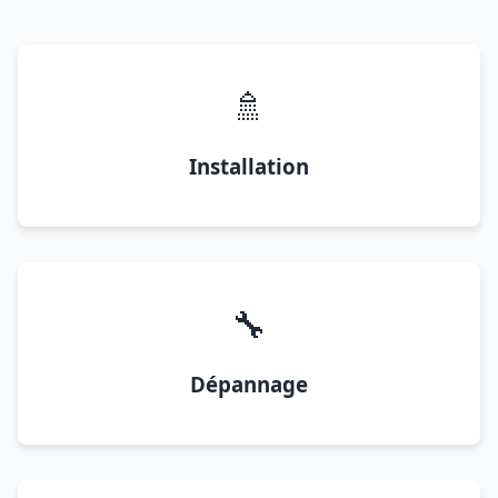
🚿
Installation
🔧
Dépannage