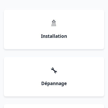
🚿
Installation
🔧
Dépannage