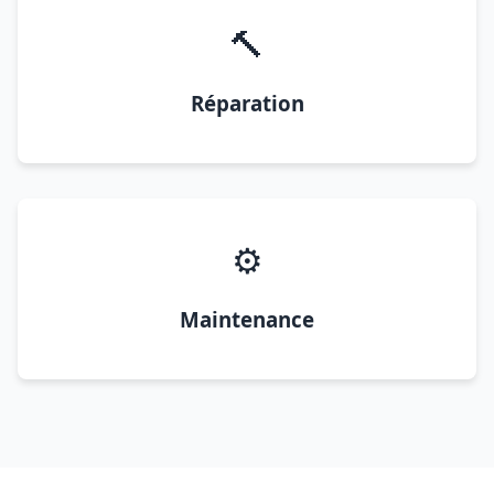
🔨
Réparation
⚙️
Maintenance