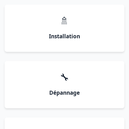
🚿
Installation
🔧
Dépannage