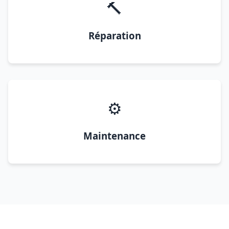
🔨
Réparation
⚙️
Maintenance