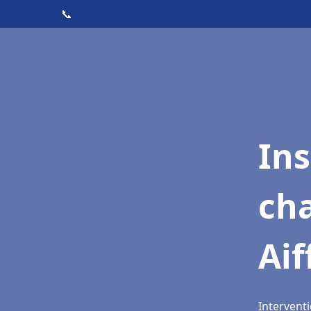
📞
In
cha
Aif
Interventi