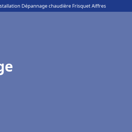
nstallation Dépannage chaudière Frisquet Aiffres
ge