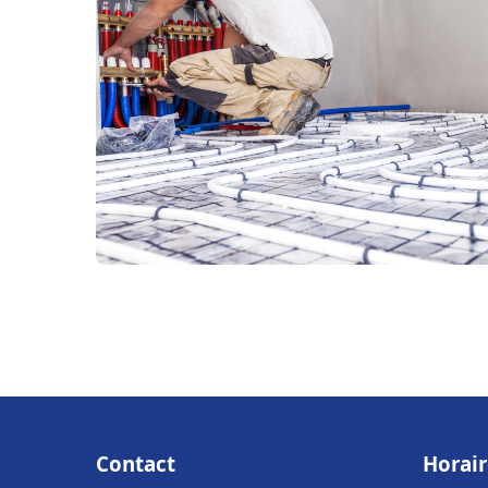
Contact
Horair