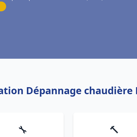
lation Dépannage chaudière 
🔧
🔨