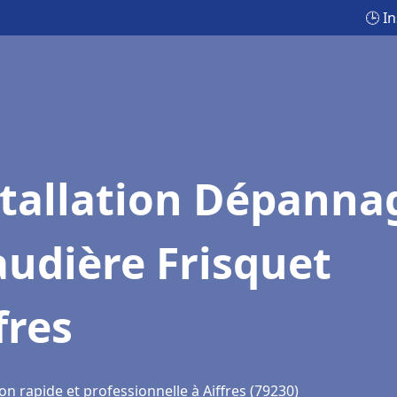
🕒 I
stallation Dépanna
udière Frisquet
fres
on rapide et professionnelle à Aiffres (79230)