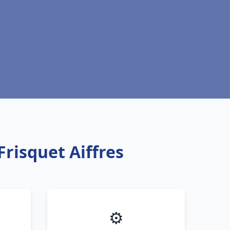
Frisquet Aiffres
⚙️