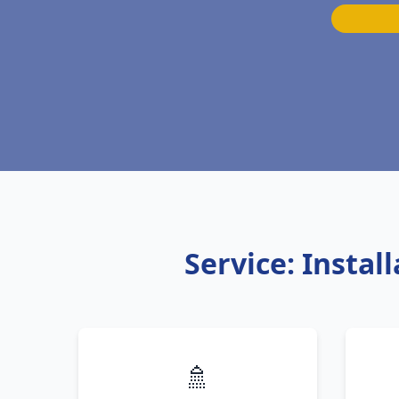
Service: Instal
🚿