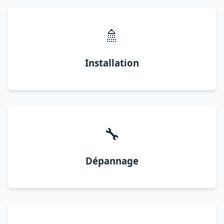
🚿
Installation
🔧
Dépannage