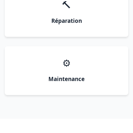
🔨
Réparation
⚙️
Maintenance