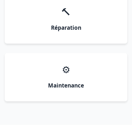
🔨
Réparation
⚙️
Maintenance