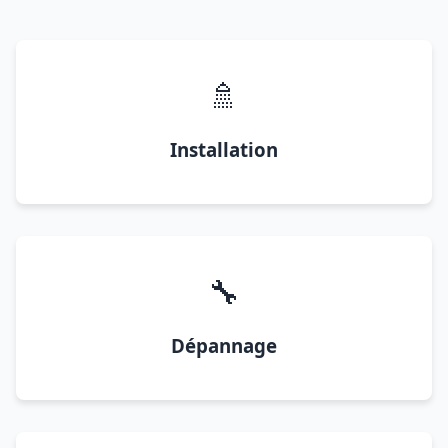
🚿
Installation
🔧
Dépannage