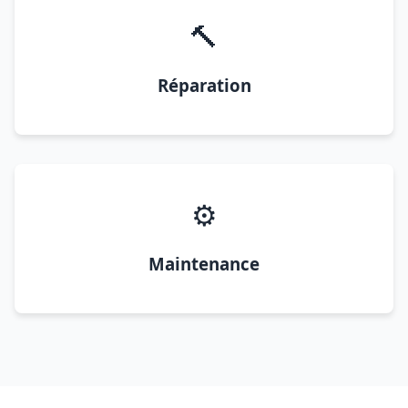
🔨
Réparation
⚙️
Maintenance