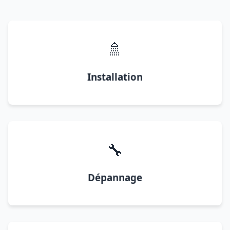
🚿
Installation
🔧
Dépannage