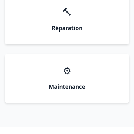
🔨
Réparation
⚙️
Maintenance