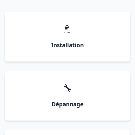
🚿
Installation
🔧
Dépannage