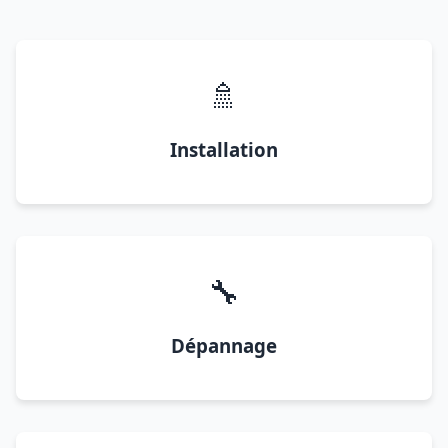
🚿
Installation
🔧
Dépannage