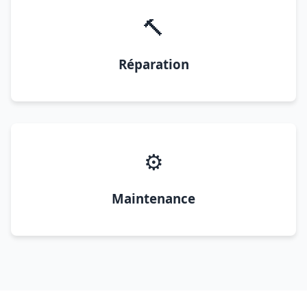
🔨
Réparation
⚙️
Maintenance