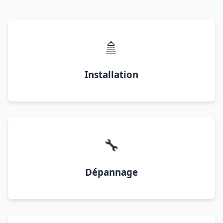
🚿
Installation
🔧
Dépannage