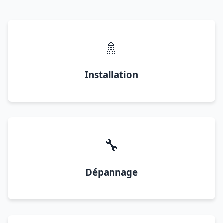
🚿
Installation
🔧
Dépannage