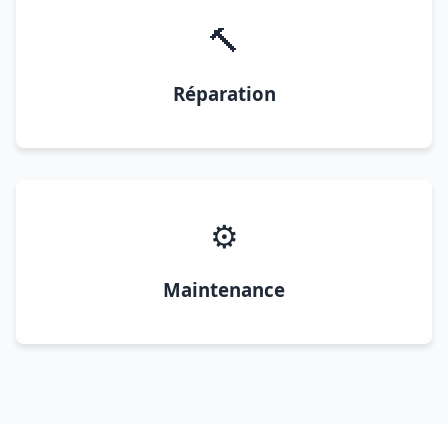
🔨
Réparation
⚙️
Maintenance