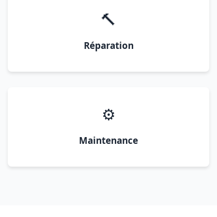
🔨
Réparation
⚙️
Maintenance