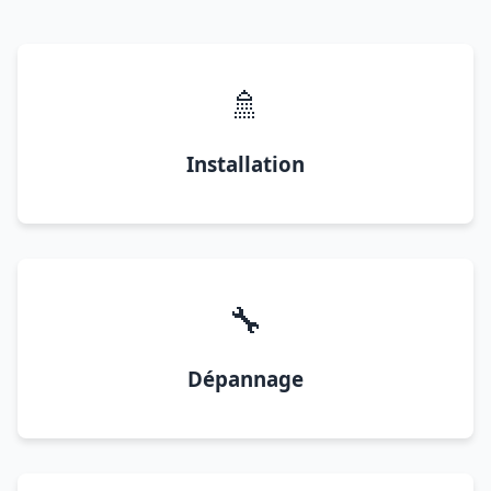
🚿
Installation
🔧
Dépannage