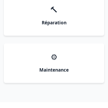
🔨
Réparation
⚙️
Maintenance