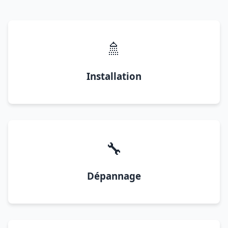
🚿
Installation
🔧
Dépannage