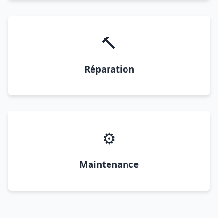
🔨
Réparation
⚙️
Maintenance