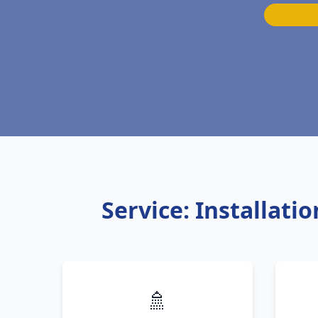
Service: Installat
🚿