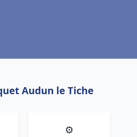
quet Audun le Tiche
⚙️