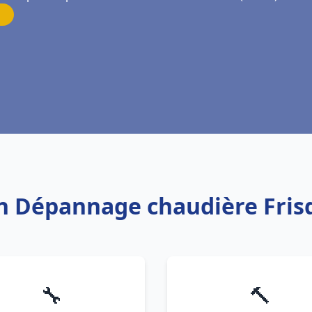
ion Dépannage chaudière Fris
🔧
🔨