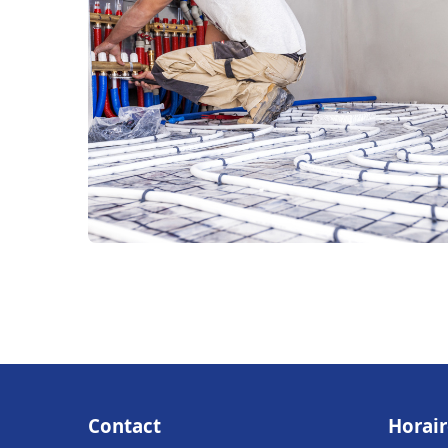
Contact
Horair