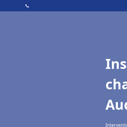
📞
In
cha
Aud
Interventi