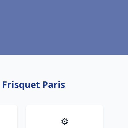
 Frisquet Paris
⚙️