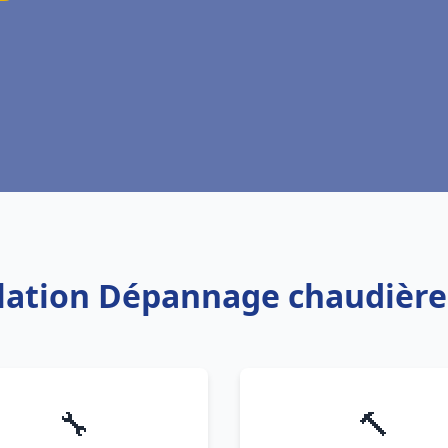
llation Dépannage chaudière
🔧
🔨