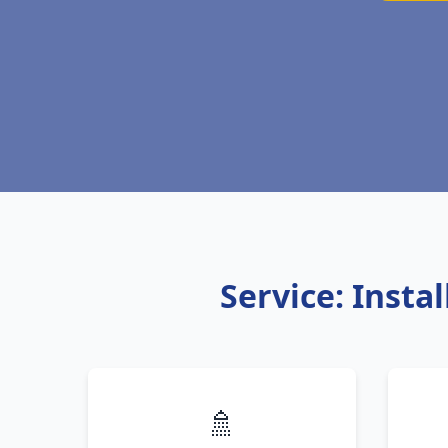
Service: Insta
🚿