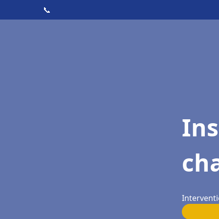
📞
In
cha
Interventi