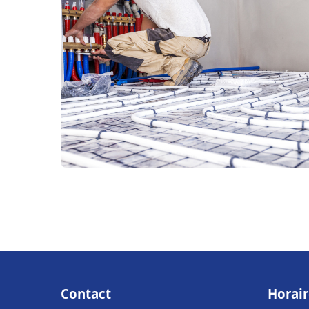
Contact
Horair